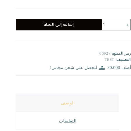
مية
إضافة إلى السلة
صر
شال
MS29
رمز المنتج:
00927
التصنيف:
TEST
أضف
30.000
لتحصل على شحن مجاني!
الوصف
التعليقات