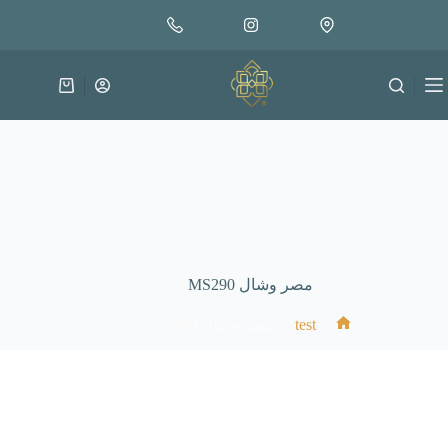
مصر وشال MS290
لتجاوز
إضافة إلى السلة
25.000
لى
لمحتوى
عربة
التسوق
مصر وشال MS290
/
test
/
مصر وشال MS290
الرئيسية