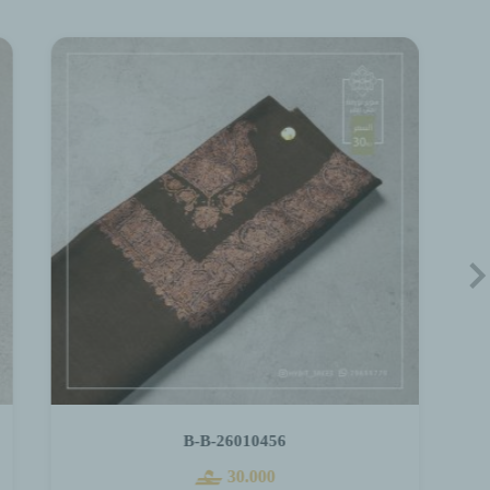
M-C-26010646
18.000