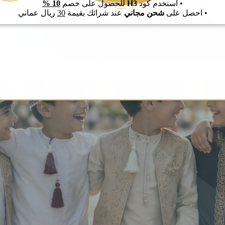
• استخدم كود
H3
للحصول على خصم
10 %
• احصل على
شحن مجاني
عند شرائك بقيمة
30
ريال عماني
كميم عمانية