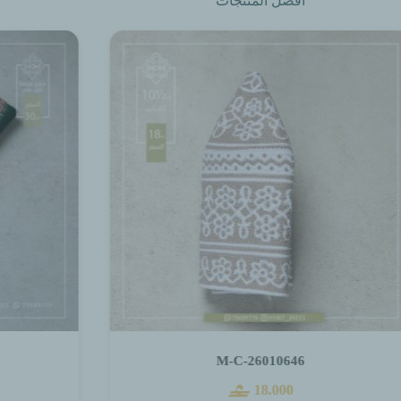
أفضل المنتجات
M-B-260141
30.000