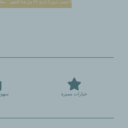
لا تنسى تزورنا تاريخ ٢٢ من هذا الشهر .. مفاجآت كثيرة بانتظارك، خزن الصفحة في جوالك
أفضل هدية يمكن أن تهديها لصديق عزيز، (الباقة
خيارات مميزة
سهول