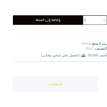
مية
إضافة إلى السلة
روش
لجامعه
رمز المنتج:
96838
التصنيف:
TEST
أضف
30.000
لتحصل على شحن مجاني!
التعليقات