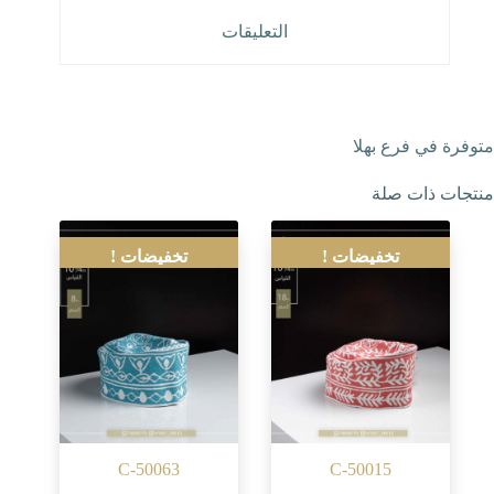
التعليقات
متوفرة في فرع بهلا
منتجات ذات صلة
تخفيضات !
تخفيضات !
C-50063
C-50015