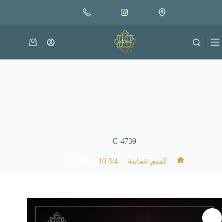
لتجاوز
إضافة إلى السلة
18.000
لى
متوفر في المخزون
لمحتوى
عربة
التسوق
C-4739
C-4739
/
3/4 10
/
/
كميم عمانية
الرئيسية