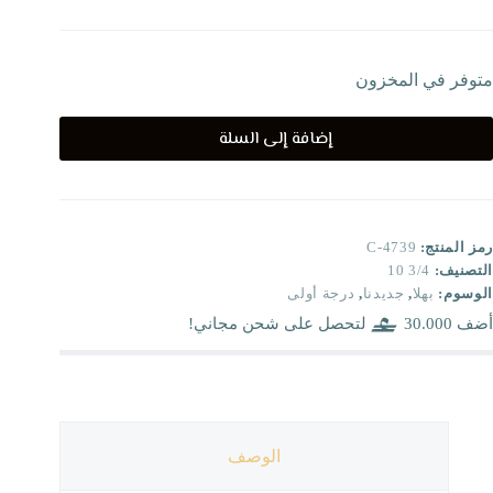
متوفر في المخزون
إضافة إلى السلة
رمز المنتج:
C-4739
التصنيف:
3/4 10
الوسوم:
بهلا
,
جديدنا
,
درجة أولى
أضف
30.000
لتحصل على شحن مجاني!
الوصف