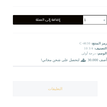
مية
إضافة إلى السلة
C
463
رمز المنتج:
C-4630
التصنيف:
3/4 10
الوسم:
درجة أولى
أضف
30.000
لتحصل على شحن مجاني!
التعليقات