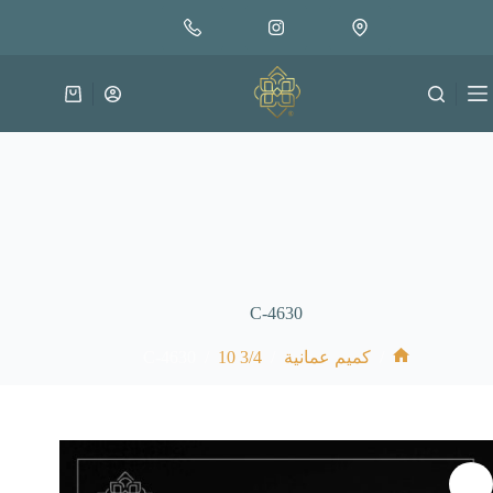
لتجاوز
إضافة إلى السلة
لى
18.000
لمحتوى
عربة
التسوق
C-4630
C-4630
/
3/4 10
/
/
كميم عمانية
الرئيسية