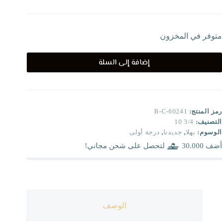
متوفر في المخزون
إضافة إلى السلة
رمز المنتج:
B-C-60241
التصنيف:
3/4 10
الوسوم:
بهلا
,
جديدنا
,
درجة أولى
أضف
30.000
لتحصل على شحن مجاني!
الوصف