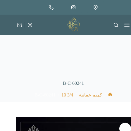
لتجاوز
إضافة إلى السلة
18.000
لى
متوفر في المخزون
لمحتوى
عربة
التسوق
B-C-60241
B-C-60241
/
3/4 10
/
/
كميم عمانية
الرئيسية