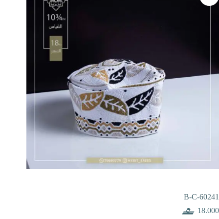
B-C-60241
18.000