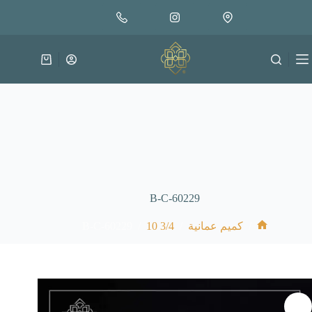
لتجاوز
إضافة إلى السلة
18.000
لى
متوفر في المخزون
لمحتوى
عربة
التسوق
B-C-60229
B-C-60229
/
3/4 10
/
/
كميم عمانية
الرئيسية