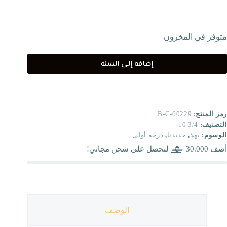
متوفر في المخزون
إضافة إلى السلة
رمز المنتج:
B-C-60229
التصنيف:
3/4 10
الوسوم:
بهلا
,
جديدنا
,
درجة أولى
أضف
30.000
لتحصل على شحن مجاني!
الوصف