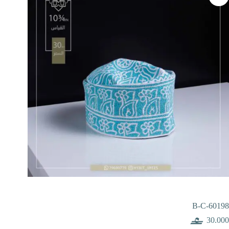
B-C-60198
30.000