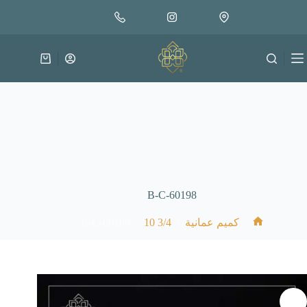
لتجاوز
إضافة إلى السلة
30.000
لى
متوفر في المخزون
لمحتوى
عربة
التسوق
B-C-60198
B-C-60198
/
3/4 10
/
/
كميم عمانية
الرئيسية