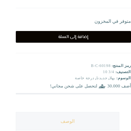
متوفر في المخزون
إضافة إلى السلة
رمز المنتج:
B-C-60198
التصنيف:
3/4 10
الوسوم:
بهلا
,
جديدنا
,
درجة خاصة
أضف
30.000
لتحصل على شحن مجاني!
الوصف