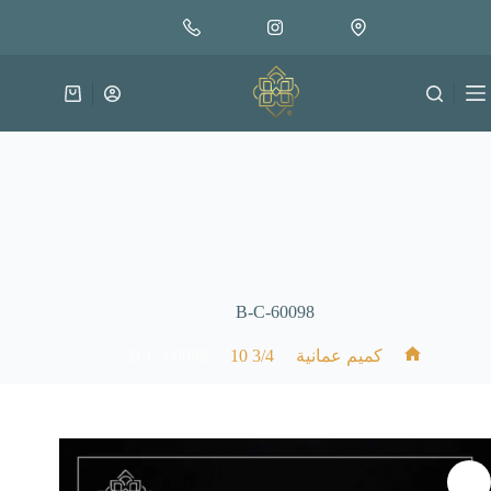
لتجاوز
إضافة إلى السلة
18.000
لى
متوفر في المخزون
لمحتوى
عربة
التسوق
B-C-60098
B-C-60098
/
3/4 10
/
/
كميم عمانية
الرئيسية