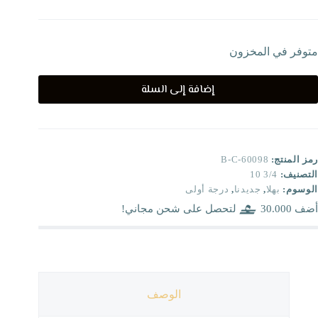
متوفر في المخزون
إضافة إلى السلة
رمز المنتج:
B-C-60098
التصنيف:
3/4 10
الوسوم:
بهلا
,
جديدنا
,
درجة أولى
أضف
30.000
لتحصل على شحن مجاني!
الوصف