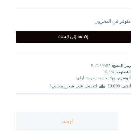
متوفر في المخزون
إضافة إلى السلة
رمز المنتج:
B-C-60085
التصنيف:
3/4 10
الوسوم:
بهلا
,
جديدنا
,
درجة أولى
أضف
30.000
لتحصل على شحن مجاني!
الوصف