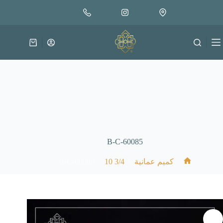
لتجاوز
إضافة إلى السلة
18.000
لى
متوفر في المخزون
لمحتوى
عربة
التسوق
B-C-60085
B-C-60085
/
3/4 10
/
/
كميم عمانية
الرئيسية