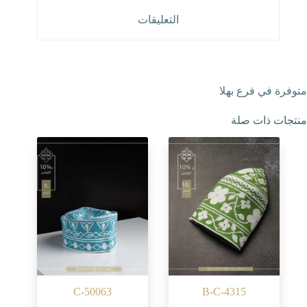
التعليقات
متوفرة في فرع بهلا
منتجات ذات صلة
C-50063
B-C-4315