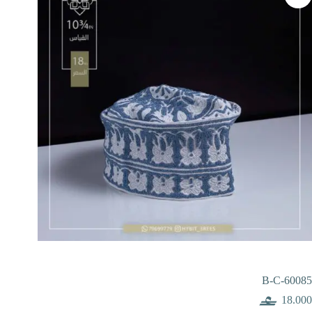
B-C-60085
18.000