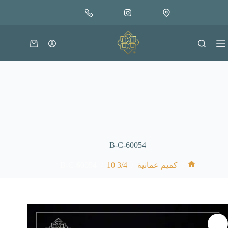
لتجاوز
إضافة إلى السلة
18.000
لى
متوفر في المخزون
لمحتوى
عربة
التسوق
B-C-60054
B-C-60054
/
3/4 10
/
/
كميم عمانية
الرئيسية