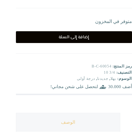
متوفر في المخزون
إضافة إلى السلة
رمز المنتج:
B-C-60054
التصنيف:
3/4 10
الوسوم:
بهلا
,
جديدنا
,
درجة أولى
أضف
30.000
لتحصل على شحن مجاني!
الوصف