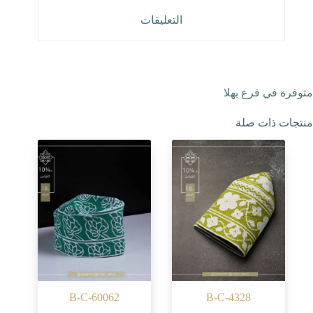
التعليقات
متوفرة في فرع بهلا
منتجات ذات صلة
B-C-60062
B-C-4328