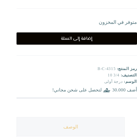
متوفر في المخزون
إضافة إلى السلة
رمز المنتج:
B-C-4315
التصنيف:
3/4 10
الوسم:
درجة أولى
أضف
30.000
لتحصل على شحن مجاني!
الوصف