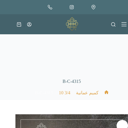
لتجاوز
إضافة إلى السلة
18.000
لى
متوفر في المخزون
لمحتوى
عربة
التسوق
B-C-4315
B-C-4315
/
3/4 10
/
/
كميم عمانية
الرئيسية