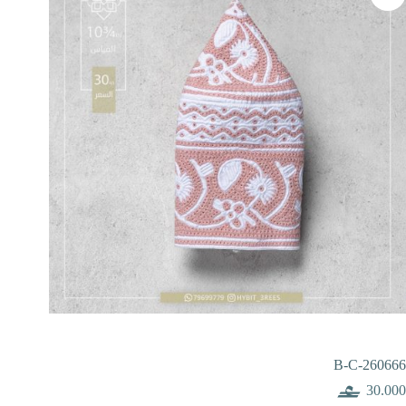
B-C-260666
30.000