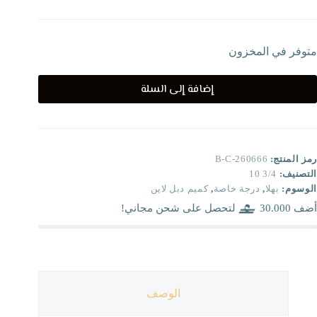
متوفر في المخزون
إضافة إلى السلة
رمز المنتج:
B-C-260666
التصنيف:
3/4 10
الوسوم:
بهلا
,
درجة خاصة
,
كميم دبل لاين
أضف
30.000
لتحصل على شحن مجاني!
الوصف