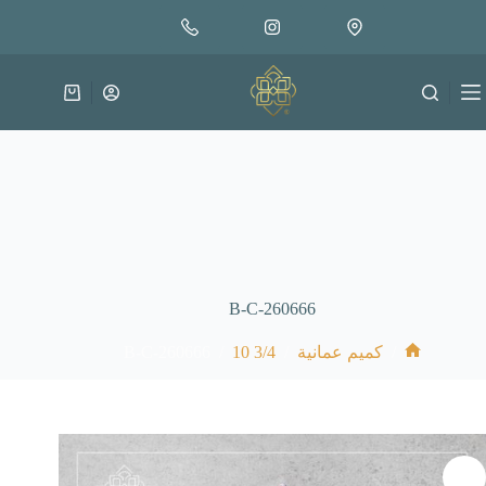
لتجاوز
إضافة إلى السلة
30.000
لى
متوفر في المخزون
لمحتوى
عربة
التسوق
B-C-260666
B-C-260666
/
3/4 10
/
/
كميم عمانية
الرئيسية