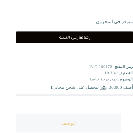
متوفر في المخزون
إضافة إلى السلة
رمز المنتج:
B-C-260178
التصنيف:
3/4 10
الوسوم:
بهلا
,
درجة خاصة
أضف
30.000
لتحصل على شحن مجاني!
الوصف