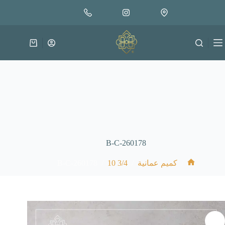
لتجاوز
إضافة إلى السلة
30.000
لى
متوفر في المخزون
لمحتوى
عربة
التسوق
B-C-260178
B-C-260178
/
3/4 10
/
/
كميم عمانية
الرئيسية