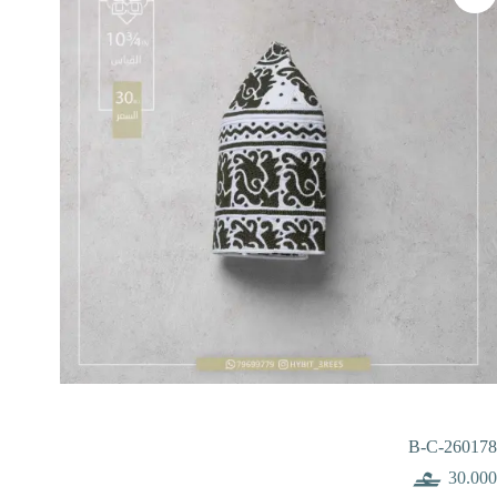
B-C-260178
30.000