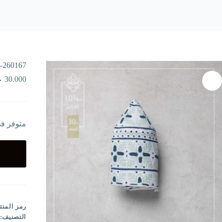
-260167
30.000
متوفر ف
رمز المنت
التصنيف: