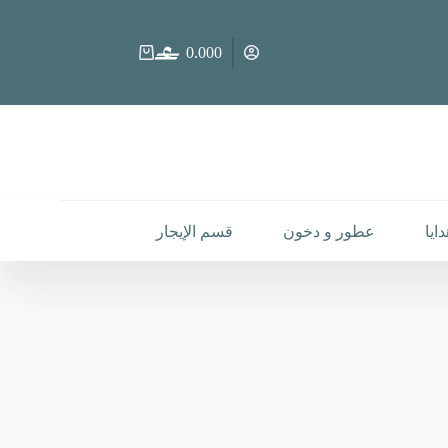
0.000
عربة
التسوق
ايا
عطور و دخون
قسم الإيجار