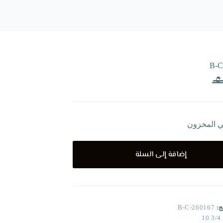
B-C
ي المخزون
إضافة إلى السلة
ج:
B-C-260167
3/4 10