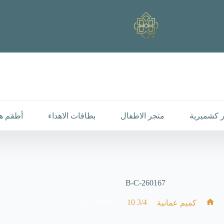
 كشميرية
متجر الاطفال
بطاقات الاهداء
أطقم هد
B-C-260167
B-C-260167
/
3/4 10
/
/
كميم عمانية
الرئيسية