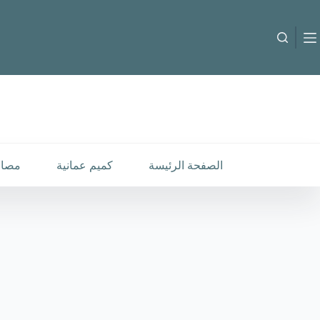
لتجاوز
لى
لمحتوى
B-C-260167
إضافة إلى السلة
30.000
متوفر في المخزون
الصفحة الرئيسة
كميم عمانية
مصار