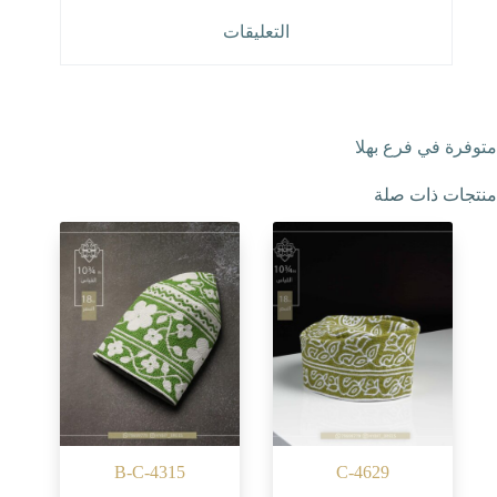
التعليقات
متوفرة في فرع بهلا
منتجات ذات صلة
B-C-4315
C-4629