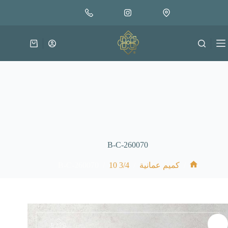
لتجاوز
إضافة إلى السلة
18.000
لى
متوفر في المخزون
لمحتوى
عربة
التسوق
B-C-260070
B-C-260070
/
3/4 10
/
/
كميم عمانية
الرئيسية