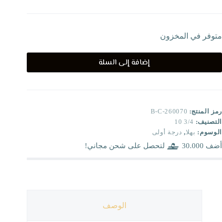
متوفر في المخزون
إضافة إلى السلة
رمز المنتج:
B-C-260070
التصنيف:
3/4 10
الوسوم:
بهلا
,
درجة أولى
أضف
30.000
لتحصل على شحن مجاني!
الوصف