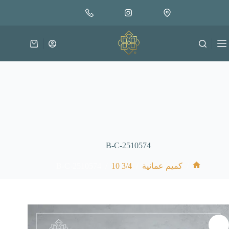
لتجاوز
إضافة إلى السلة
30.000
لى
متوفر في المخزون
لمحتوى
عربة
التسوق
B-C-2510574
B-C-2510574
/
3/4 10
/
/
كميم عمانية
الرئيسية