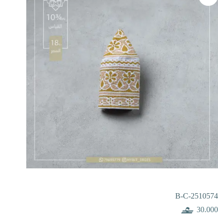
B-C-2510574
30.000