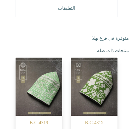
التعليقات
متوفرة في فرع بهلا
منتجات ذات صلة
B-C-4319
B-C-4315