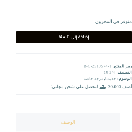
متوفر في المخزون
إضافة إلى السلة
رمز المنتج:
B-C-2510574-1
التصنيف:
3/4 10
الوسوم:
جديدنا
,
درجة خاصة
أضف
30.000
لتحصل على شحن مجاني!
الوصف