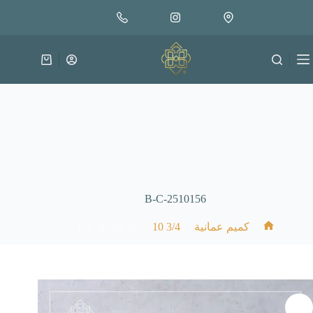
لتجاوز
إضافة إلى السلة
30.000
لى
متوفر في المخزون
لمحتوى
عربة
التسوق
B-C-2510156
B-C-2510156
/
3/4 10
/
/
كميم عمانية
الرئيسية