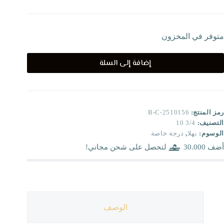
متوفر في المخزون
إضافة إلى السلة
رمز المنتج:
B-C-2510156
التصنيف:
3/4 10
الوسوم:
بهلا
,
درجة خاصة
أضف
30.000
لتحصل على شحن مجاني!
الوصف