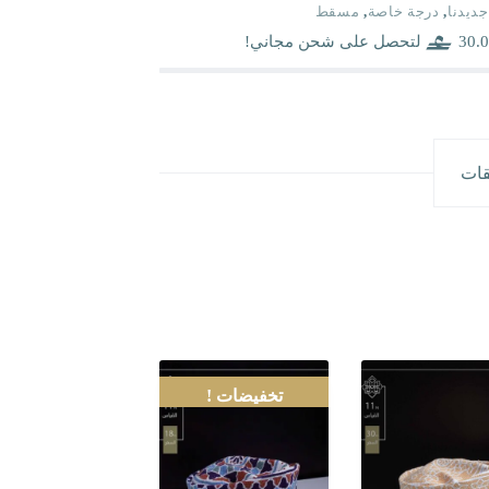
جديدنا
,
درجة خاصة
,
مسقط
30.0
لتحصل على شحن مجاني!
قات
تخفيضات !