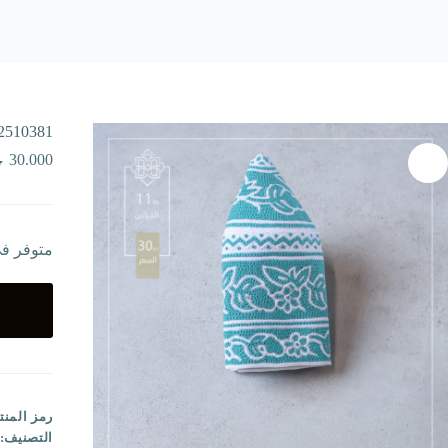
2510381
30.000
متوفر ف
رمز المنت
التصنيف: