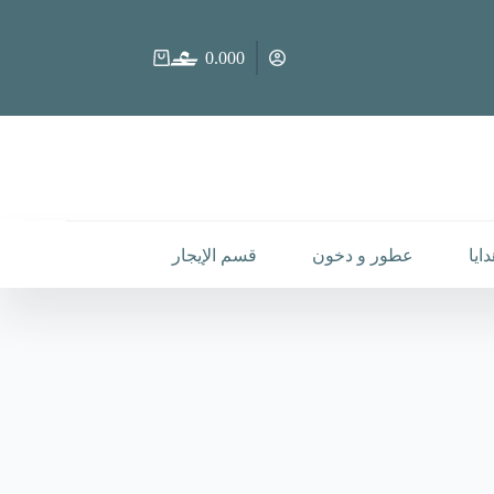
0.000
عربة
التسوق
ايا
عطور و دخون
قسم الإيجار