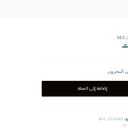
M-C-
ي المخزون
إضافة إلى السلة
ج:
M-C-2510381
11