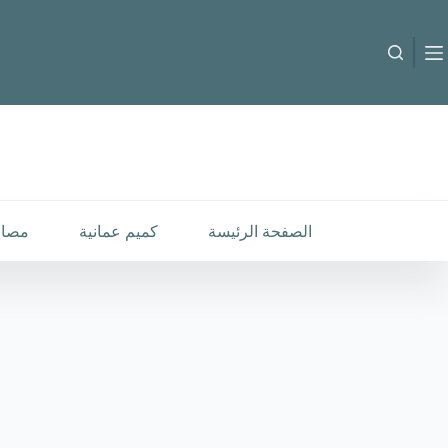
لتجاوز
لى
لمحتوى
M-C-2510381
إضافة إلى السلة
30.000
متوفر في المخزون
الصفحة الرئيسة
كميم عمانية
مصار