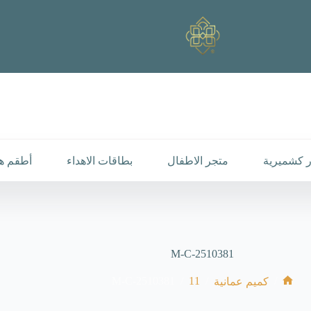
 كشميرية
متجر الاطفال
بطاقات الاهداء
أطقم هد
M-C-2510381
M-C-2510381
/
11
/
/
كميم عمانية
الرئيسية