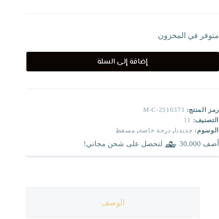
متوفر في المخزون
إضافة إلى السلة
رمز المنتج:
M-C-2510371
التصنيف:
11
الوسوم:
جديدنا
,
درجة خاصة
,
مسقط
أضف
30.000
لتحصل على شحن مجاني!
الوصف