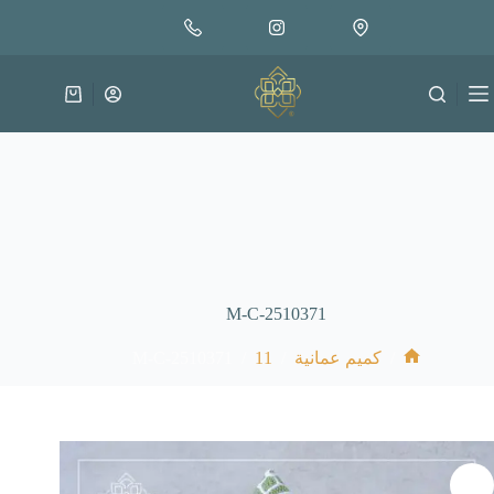
لتجاوز
إضافة إلى السلة
30.000
لى
متوفر في المخزون
لمحتوى
عربة
التسوق
M-C-2510371
M-C-2510371
/
11
/
/
كميم عمانية
الرئيسية