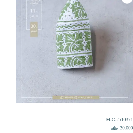
M-C-2510371
30.000