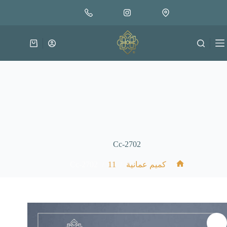
لتجاوز
إضافة إلى السلة
30.000
لى
متوفر في المخزون
لمحتوى
عربة
التسوق
Cc-2702
Cc-2702
/
11
/
/
كميم عمانية
الرئيسية