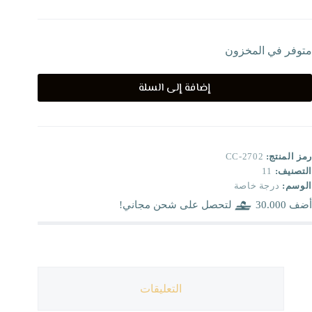
متوفر في المخزون
إضافة إلى السلة
رمز المنتج:
CC-2702
التصنيف:
11
الوسم:
درجة خاصة
أضف
30.000
لتحصل على شحن مجاني!
التعليقات