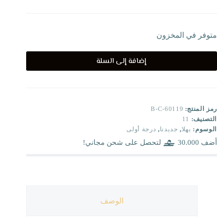
متوفر في المخزون
إضافة إلى السلة
رمز المنتج:
B-C-60119
التصنيف:
11
الوسوم:
بهلا
,
جديدنا
,
درجة أولى
أضف
30.000
لتحصل على شحن مجاني!
الوصف