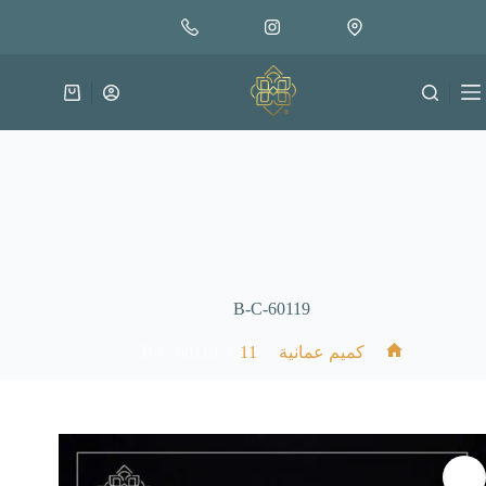
لتجاوز
إضافة إلى السلة
18.000
لى
متوفر في المخزون
لمحتوى
عربة
التسوق
B-C-60119
B-C-60119
/
11
/
/
كميم عمانية
الرئيسية