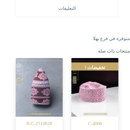
التعليقات
متوفرة في فرع بهلا
منتجات ذات صلة
تخفيضات !
B-C-2510028
C-4808