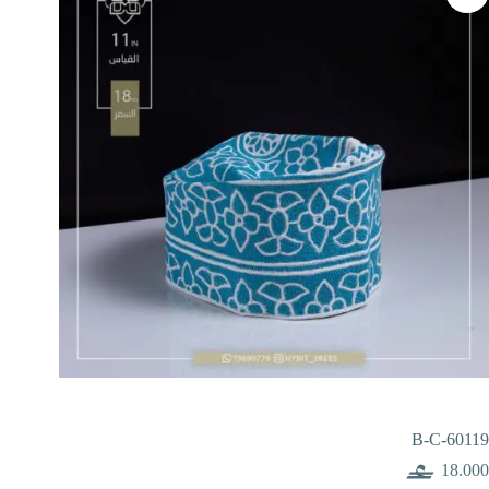
B-C-60119
18.000