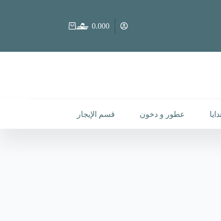
0.000
عربة
التسوق
ايا
عطور و دخون
قسم الإيجار