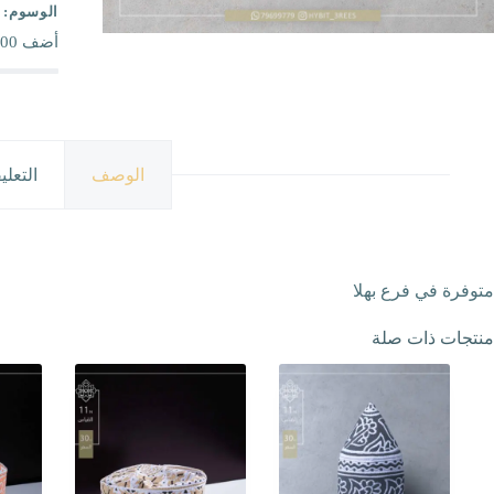
الوسوم:
أضف
00
الوصف
التعلي
متوفرة في فرع بهلا
منتجات ذات صلة