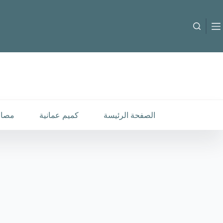
لتجاوز
لى
لمحتوى
B-C-260157
إضافة إلى السلة
18.000
متوفر في المخزون
الصفحة الرئيسة
كميم عمانية
مصار