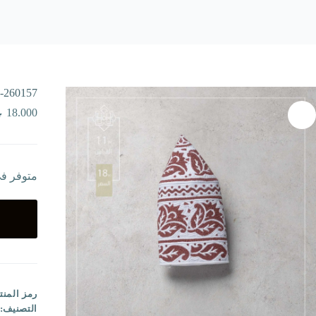
-260157
18.000
متوفر ف
رمز المنت
التصنيف: