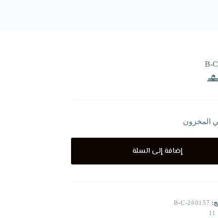
B-C
ي المخزون
إضافة إلى السلة
ج:
B-C-260157
11