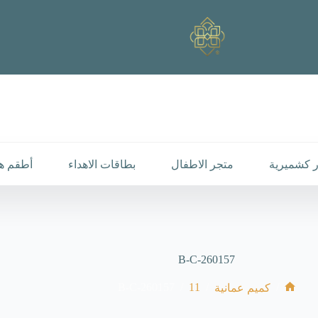
 كشميرية
متجر الاطفال
بطاقات الاهداء
أطقم هد
B-C-260157
B-C-260157
/
11
/
/
كميم عمانية
الرئيسية