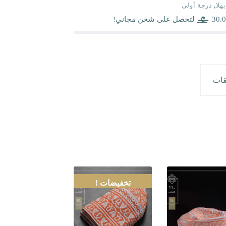
بهلا
,
درجة أولى
30.0
لتحصل على شحن مجاني!
قات
تخفيضات !