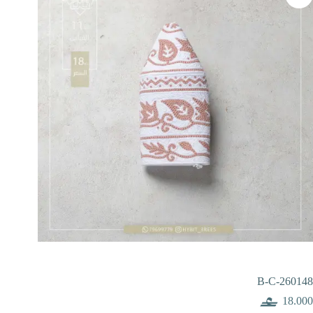
B-C-260148
18.000