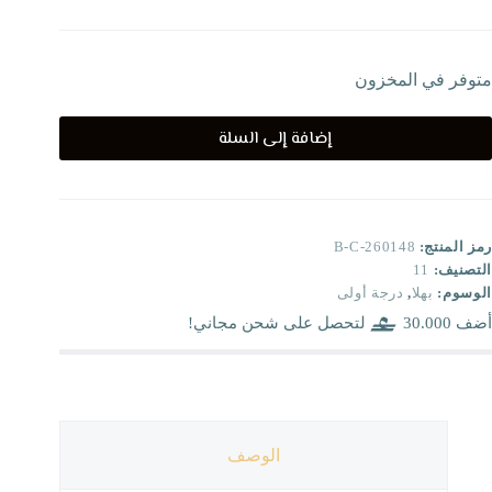
متوفر في المخزون
إضافة إلى السلة
رمز المنتج:
B-C-260148
التصنيف:
11
الوسوم:
بهلا
,
درجة أولى
أضف
30.000
لتحصل على شحن مجاني!
الوصف