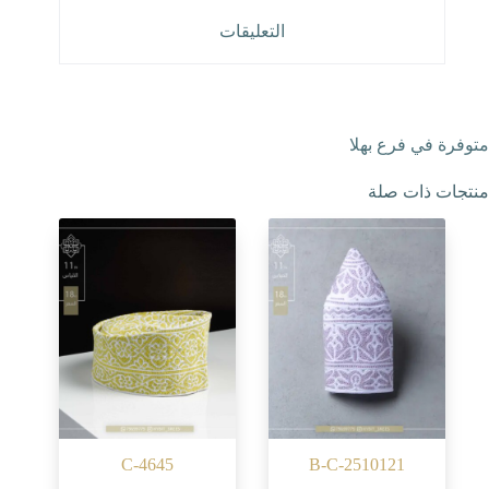
التعليقات
متوفرة في فرع بهلا
منتجات ذات صلة
C-4645
B-C-2510121