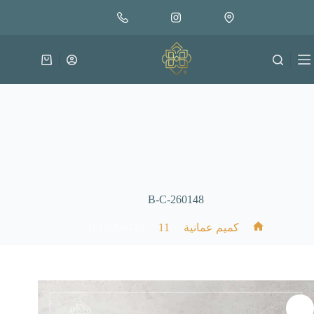
لتجاوز
إضافة إلى السلة
18.000
لى
متوفر في المخزون
لمحتوى
عربة
التسوق
B-C-260148
B-C-260148
/
11
/
/
كميم عمانية
الرئيسية