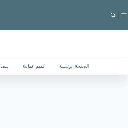
لتجاوز
لى
لمحتوى
B-C-260146
إضافة إلى السلة
18.000
متوفر في المخزون
الصفحة الرئيسة
كميم عمانية
مصار