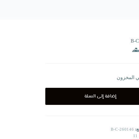
B-C
ي المخزون
إضافة إلى السلة
ج:
B-C-260146
11