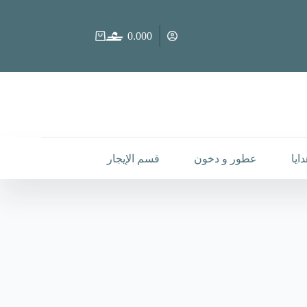
0.000
عربة
التسوق
ايا
عطور و دخون
قسم الإيجار