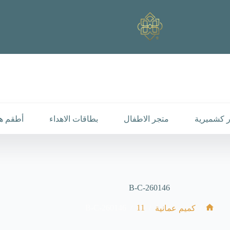
 كشميرية
متجر الاطفال
بطاقات الاهداء
أطقم هد
B-C-260146
B-C-260146
/
11
/
/
كميم عمانية
الرئيسية