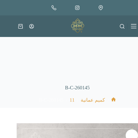
لتجاوز
إضافة إلى السلة
18.000
لى
متوفر في المخزون
لمحتوى
عربة
التسوق
B-C-260145
B-C-260145
/
11
/
/
كميم عمانية
الرئيسية