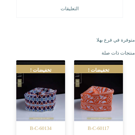
التعليقات
متوفرة في فرع بهلا
منتجات ذات صلة
تخفيضات !
تخفيضات !
B-C-60134
B-C-60117