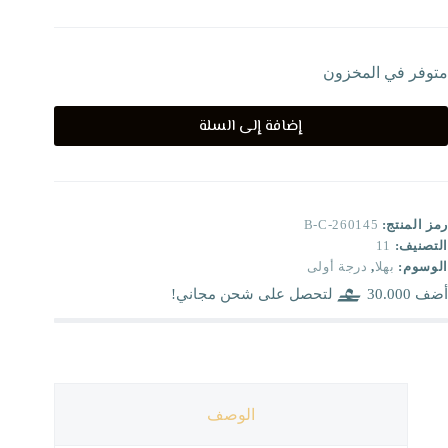
متوفر في المخزون
إضافة إلى السلة
رمز المنتج:
B-C-260145
التصنيف:
11
الوسوم:
بهلا
,
درجة أولى
أضف
30.000
لتحصل على شحن مجاني!
الوصف