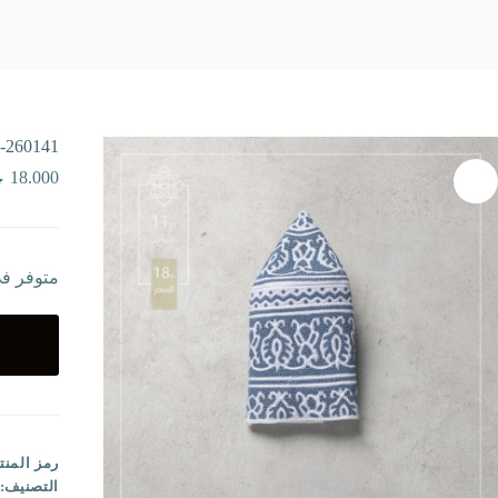
-260141
18.000
متوفر ف
رمز المنت
التصنيف: