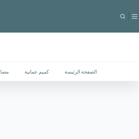
لتجاوز
لى
لمحتوى
B-C-260141
إضافة إلى السلة
18.000
متوفر في المخزون
الصفحة الرئيسة
كميم عمانية
مصار