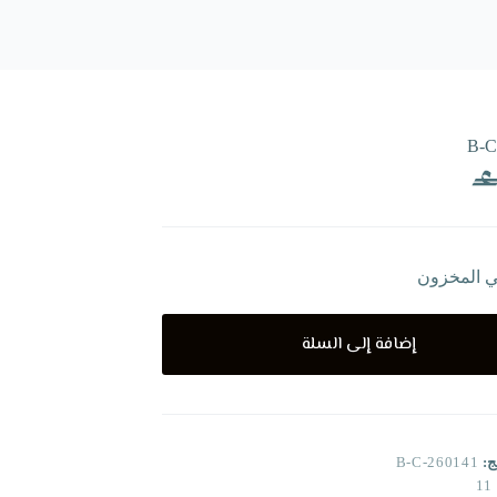
B-C
ي المخزون
إضافة إلى السلة
ج:
B-C-260141
11