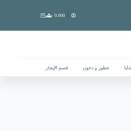
0.000
عربة
التسوق
ايا
عطور و دخون
قسم الإيجار