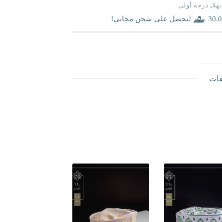
بهلا
,
درجة أولى
30.0
لتحصل على شحن مجاني!
قات