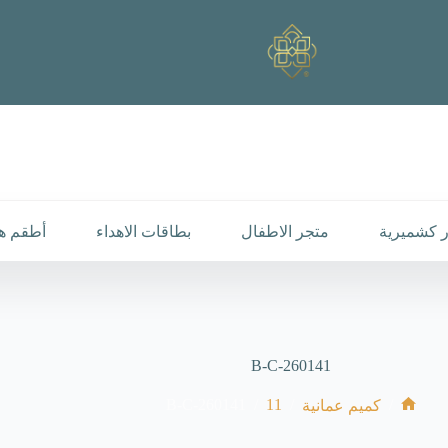
 كشميرية
متجر الاطفال
بطاقات الاهداء
أطقم هد
B-C-260141
B-C-260141
/
11
/
/
كميم عمانية
الرئيسية