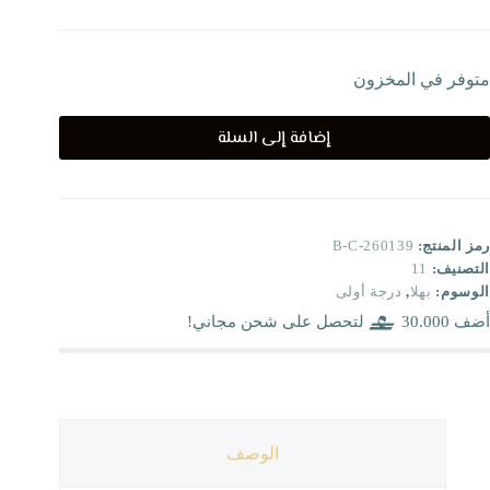
متوفر في المخزون
إضافة إلى السلة
رمز المنتج:
B-C-260139
التصنيف:
11
الوسوم:
بهلا
,
درجة أولى
أضف
30.000
لتحصل على شحن مجاني!
الوصف