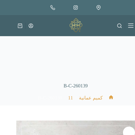
لتجاوز
إضافة إلى السلة
18.000
لى
متوفر في المخزون
لمحتوى
عربة
التسوق
B-C-260139
B-C-260139
/
11
/
/
كميم عمانية
الرئيسية