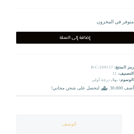
متوفر في المخزون
إضافة إلى السلة
رمز المنتج:
B-C-260137
التصنيف:
11
الوسوم:
بهلا
,
درجة أولى
أضف
30.000
لتحصل على شحن مجاني!
الوصف