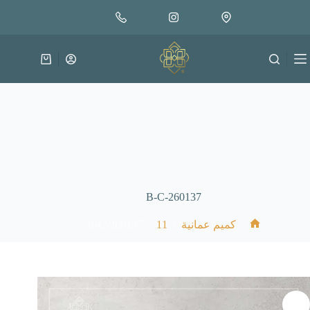
لتجاوز
إضافة إلى السلة
18.000
لى
متوفر في المخزون
لمحتوى
عربة
التسوق
B-C-260137
B-C-260137
/
11
/
/
كميم عمانية
الرئيسية