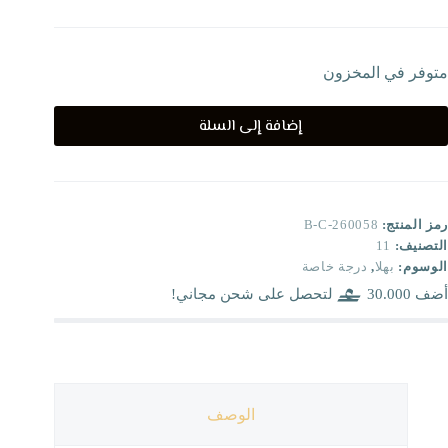
متوفر في المخزون
إضافة إلى السلة
رمز المنتج:
B-C-260058
التصنيف:
11
الوسوم:
بهلا
,
درجة خاصة
أضف
30.000
لتحصل على شحن مجاني!
الوصف