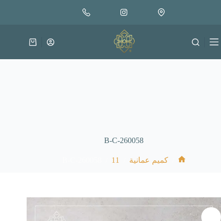
لتجاوز
إضافة إلى السلة
30.000
لى
متوفر في المخزون
لمحتوى
عربة
التسوق
B-C-260058
B-C-260058
/
11
/
/
كميم عمانية
الرئيسية