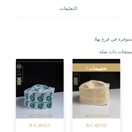
التعليقات
متوفرة في فرع بهلا
منتجات ذات صلة
تخفيضات !
B-C-60115
B-C-60702