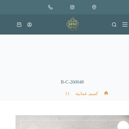
لتجاوز
إضافة إلى السلة
30.000
لى
متوفر في المخزون
لمحتوى
عربة
التسوق
B-C-260048
B-C-260048
/
11
/
/
كميم عمانية
الرئيسية