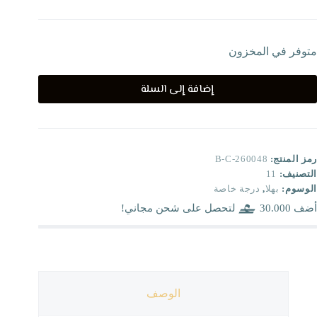
متوفر في المخزون
إضافة إلى السلة
رمز المنتج:
B-C-260048
التصنيف:
11
الوسوم:
بهلا
,
درجة خاصة
أضف
30.000
لتحصل على شحن مجاني!
الوصف