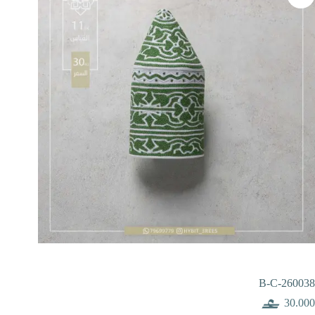
B-C-260038
30.000