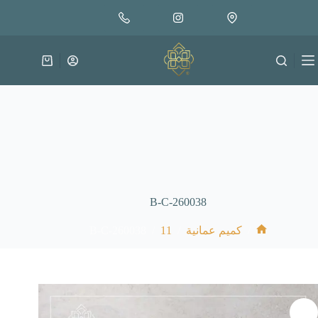
لتجاوز
إضافة إلى السلة
30.000
لى
متوفر في المخزون
لمحتوى
عربة
التسوق
B-C-260038
B-C-260038
/
11
/
/
كميم عمانية
الرئيسية