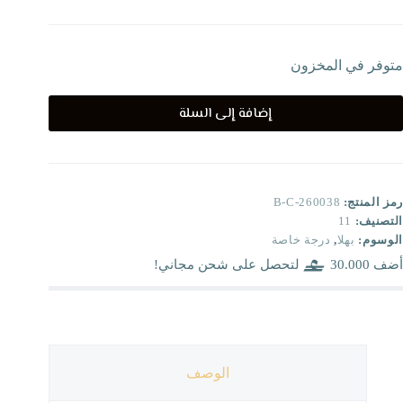
متوفر في المخزون
إضافة إلى السلة
رمز المنتج:
B-C-260038
التصنيف:
11
الوسوم:
بهلا
,
درجة خاصة
أضف
30.000
لتحصل على شحن مجاني!
الوصف