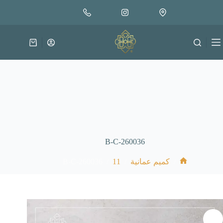
لتجاوز
إضافة إلى السلة
30.000
لى
متوفر في المخزون
لمحتوى
عربة
التسوق
B-C-260036
B-C-260036
/
11
/
/
كميم عمانية
الرئيسية