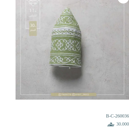
B-C-260036
30.000