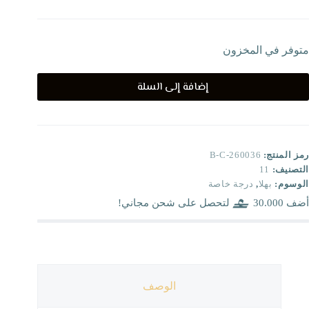
متوفر في المخزون
إضافة إلى السلة
رمز المنتج:
B-C-260036
التصنيف:
11
الوسوم:
بهلا
,
درجة خاصة
أضف
30.000
لتحصل على شحن مجاني!
الوصف