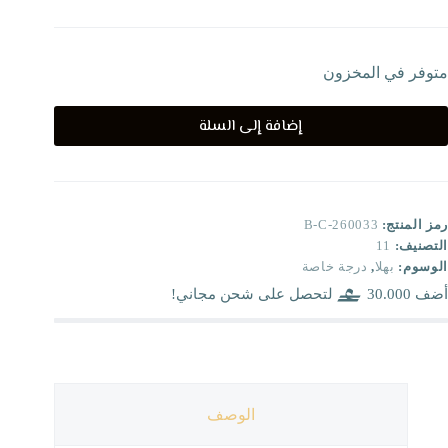
متوفر في المخزون
إضافة إلى السلة
رمز المنتج:
B-C-260033
التصنيف:
11
الوسوم:
بهلا
,
درجة خاصة
أضف
30.000
لتحصل على شحن مجاني!
الوصف