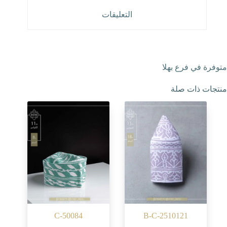
التعليقات
متوفرة في فرع بهلا
منتجات ذات صلة
C-50084
B-C-2510121