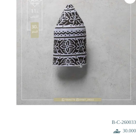
B-C-260033
30.000