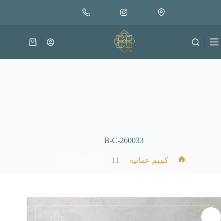
لتجاوز
إضافة إلى السلة
30.000
لى
متوفر في المخزون
لمحتوى
عربة
التسوق
B-C-260033
B-C-260033
/
11
/
/
كميم عمانية
الرئيسية