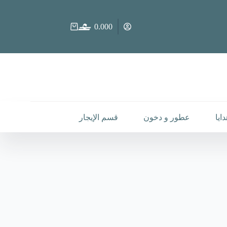
0.000
عربة
التسوق
ايا
عطور و دخون
قسم الإيجار