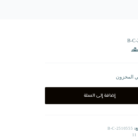
B-C-
ي المخزون
إضافة إلى السلة
ج:
B-C-2510555
11