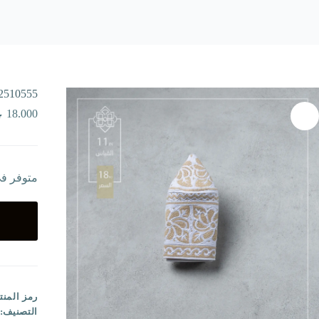
2510555
18.000
متوفر ف
رمز المنت
التصنيف: