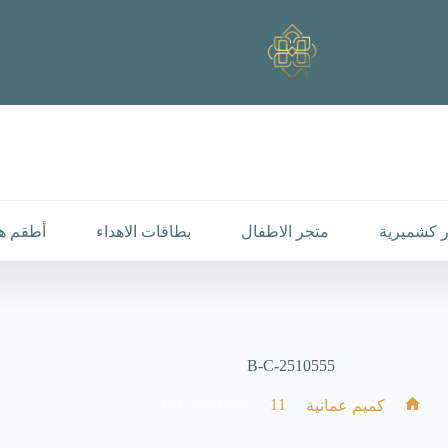
 كشميرية
متجر الاطفال
بطاقات الاهداء
أطقم هد
B-C-2510555
B-C-2510555
/
11
/
/
كميم عمانية
الرئيسية