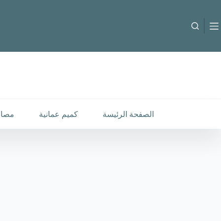
لتجاوز
لى
لمحتوى
B-C-2510555
إضافة إلى السلة
18.000
متوفر في المخزون
الصفحة الرئيسة
كميم عمانية
مصار