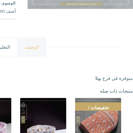
الوسوم:
أضف
00
الوصف
التعلي
متوفرة في فرع بهلا
منتجات ذات صلة
تخفيضات !