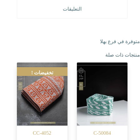
التعليقات
متوفرة في فرع بهلا
منتجات ذات صلة
تخفيضات !
CC-4052
C-50084