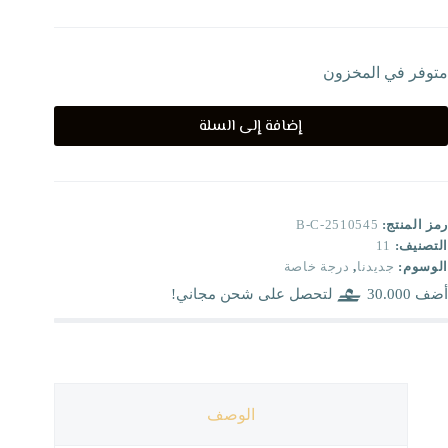
متوفر في المخزون
إضافة إلى السلة
رمز المنتج:
B-C-2510545
التصنيف:
11
الوسوم:
جديدنا
,
درجة خاصة
أضف
30.000
لتحصل على شحن مجاني!
الوصف