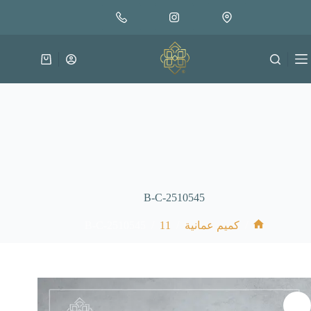
لتجاوز
إضافة إلى السلة
30.000
لى
متوفر في المخزون
لمحتوى
عربة
التسوق
B-C-2510545
B-C-2510545
/
11
/
/
كميم عمانية
الرئيسية