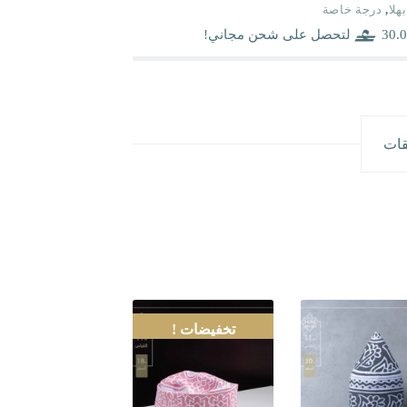
بهلا
,
درجة خاصة
30.0
لتحصل على شحن مجاني!
قات
تخفيضات !