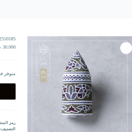
2510185
30.000
متوفر ف
رمز المنت
التصنيف: