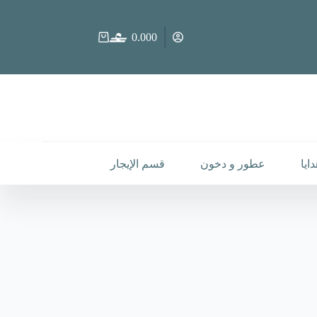
0.000
عربة
التسوق
ايا
عطور و دخون
قسم الإيجار