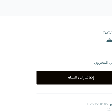
B-C-
ي المخزون
إضافة إلى السلة
ج:
B-C-2510185
11