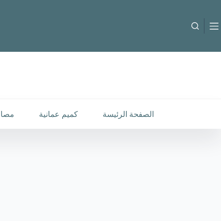
لتجاوز
لى
لمحتوى
B-C-2510185
إضافة إلى السلة
30.000
متوفر في المخزون
الصفحة الرئيسة
كميم عمانية
مصار