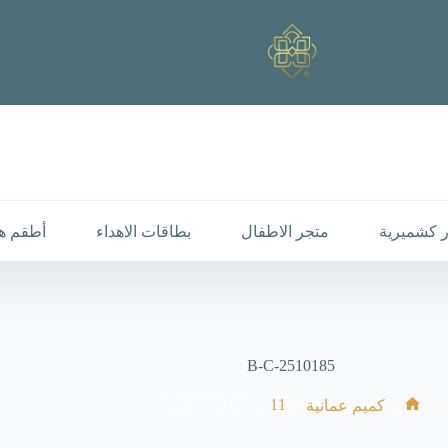
 كشميرية
متجر الاطفال
بطاقات الاهداء
أطقم هد
B-C-2510185
B-C-2510185
/
11
/
/
كميم عمانية
الرئيسية