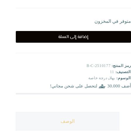
متوفر في المخزون
إضافة إلى السلة
رمز المنتج:
B-C-2510177
التصنيف:
11
الوسوم:
بهلا
,
درجة خاصة
أضف
30.000
لتحصل على شحن مجاني!
الوصف