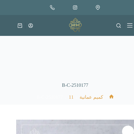
لتجاوز
إضافة إلى السلة
30.000
لى
متوفر في المخزون
لمحتوى
عربة
التسوق
B-C-2510177
B-C-2510177
/
11
/
/
كميم عمانية
الرئيسية