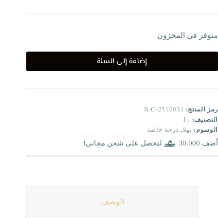
متوفر في المخزون
إضافة إلى السلة
رمز المنتج:
B-C-2510031
التصنيف:
11
الوسوم:
بهلا
,
درجة خاصة
أضف
30.000
لتحصل على شحن مجاني!
الوصف