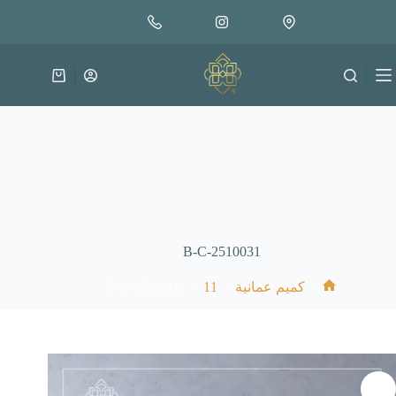
لتجاوز
إضافة إلى السلة
30.000
لى
متوفر في المخزون
لمحتوى
عربة
التسوق
B-C-2510031
B-C-2510031
/
11
/
/
كميم عمانية
الرئيسية