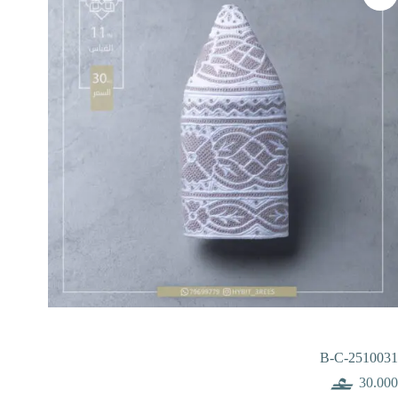
B-C-2510031
30.000