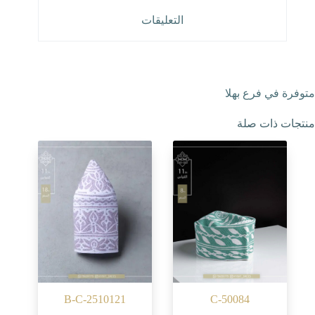
التعليقات
متوفرة في فرع بهلا
منتجات ذات صلة
B-C-2510121
C-50084