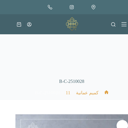
لتجاوز
إضافة إلى السلة
30.000
لى
متوفر في المخزون
لمحتوى
عربة
التسوق
B-C-2510028
B-C-2510028
/
11
/
/
كميم عمانية
الرئيسية