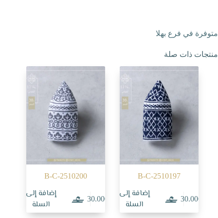
متوفرة في فرع بهلا
منتجات ذات صلة
B-C-2510200
B-C-2510197
إضافة إلى
إضافة إلى
30.000
30.000
السلة
السلة