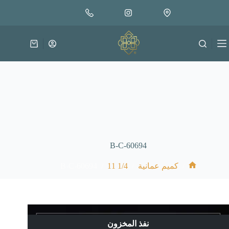
لتجاوز
لى
لمحتوى
عربة
التسوق
B-C-60694
B-C-60694
/
1/4 11
/
/
كميم عمانية
الرئيسية
نفذ المخزون