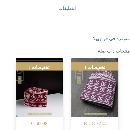
التعليقات
متوفرة في فرع بهلا
منتجات ذات صلة
تخفيضات !
تخفيضات !
C-50098
B-CC-3214