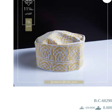
B-C-60290
8.000
18.000
السعر
السعر