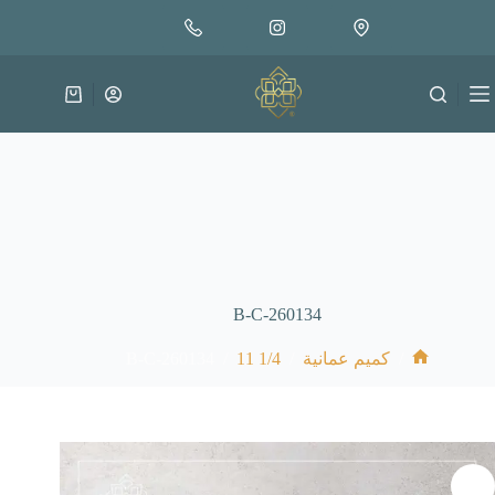
لتجاوز
إضافة إلى السلة
18.000
لى
متوفر في المخزون
لمحتوى
عربة
التسوق
B-C-260134
B-C-260134
/
1/4 11
/
/
كميم عمانية
الرئيسية