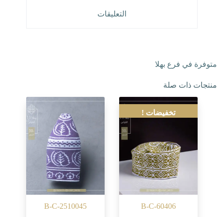
التعليقات
متوفرة في فرع بهلا
منتجات ذات صلة
تخفيضات !
B-C-2510045
B-C-60406