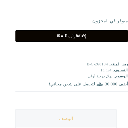
متوفر في المخزون
إضافة إلى السلة
رمز المنتج:
B-C-260134
التصنيف:
1/4 11
الوسوم:
بهلا
,
درجة أولى
أضف
30.000
لتحصل على شحن مجاني!
الوصف