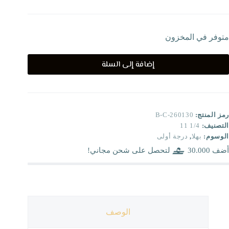
متوفر في المخزون
إضافة إلى السلة
رمز المنتج:
B-C-260130
التصنيف:
1/4 11
الوسوم:
بهلا
,
درجة أولى
أضف
30.000
لتحصل على شحن مجاني!
الوصف