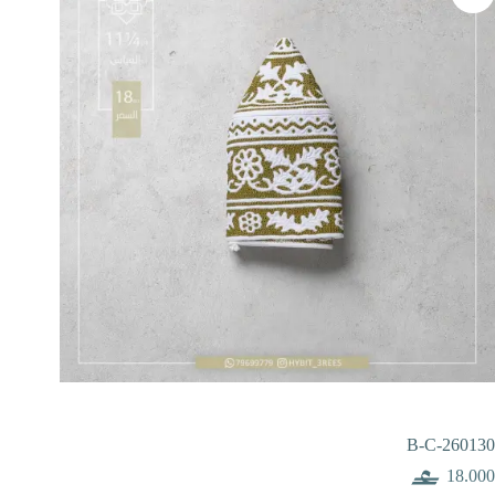
B-C-260130
18.000