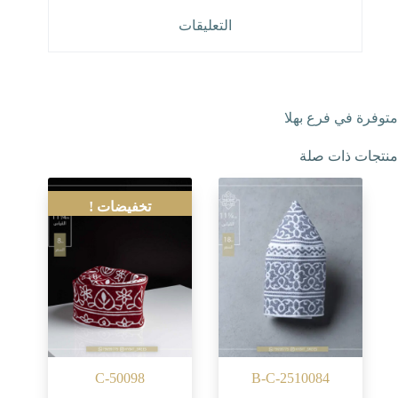
التعليقات
متوفرة في فرع بهلا
منتجات ذات صلة
تخفيضات !
C-50098
B-C-2510084