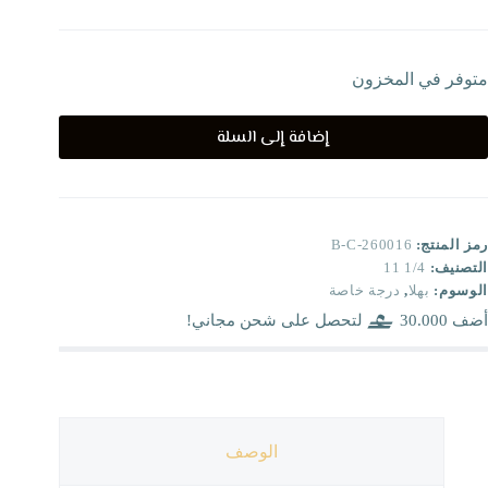
متوفر في المخزون
إضافة إلى السلة
رمز المنتج:
B-C-260016
التصنيف:
1/4 11
الوسوم:
بهلا
,
درجة خاصة
أضف
30.000
لتحصل على شحن مجاني!
الوصف