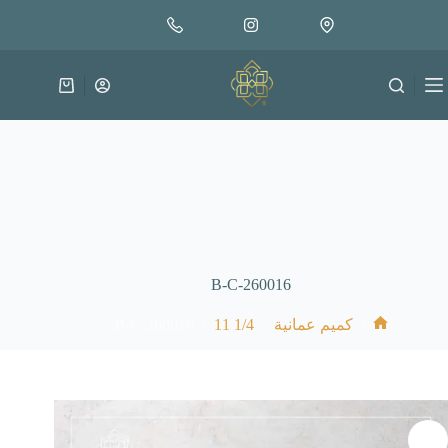
لتجاوز
إضافة إلى السلة
30.000
لى
متوفر في المخزون
لمحتوى
عربة
التسوق
B-C-260016
B-C-260016
/
1/4 11
/
/
كميم عمانية
الرئيسية