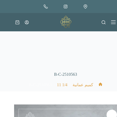
لتجاوز
إضافة إلى السلة
30.000
لى
متوفر في المخزون
لمحتوى
عربة
التسوق
B-C-2510563
B-C-2510563
/
1/4 11
/
/
كميم عمانية
الرئيسية