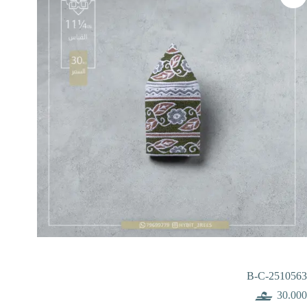
B-C-2510563
30.000