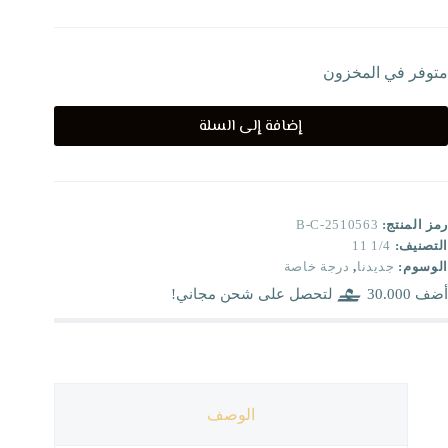
متوفر في المخزون
إضافة إلى السلة
رمز المنتج:
B-C-2510563
التصنيف:
1/4 11
الوسوم:
جديدنا
,
درجة خاصة
أضف
30.000
لتحصل على شحن مجاني!
الوصف