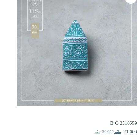
B-C-2510559
21.000
30.000
السعر
السعر