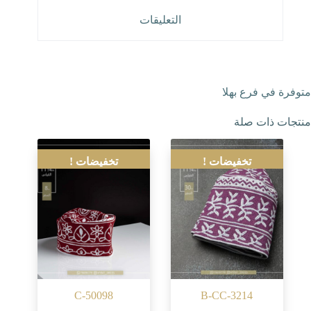
التعليقات
متوفرة في فرع بهلا
منتجات ذات صلة
تخفيضات !
تخفيضات !
C-50098
B-CC-3214