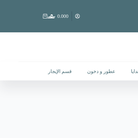
0.000
عربة
التسوق
ايا
عطور و دخون
قسم الإيجار