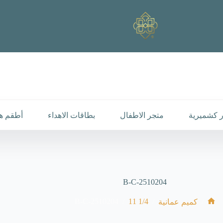
 كشميرية
متجر الاطفال
بطاقات الاهداء
أطقم هد
B-C-2510204
B-C-2510204
/
1/4 11
/
/
كميم عمانية
الرئيسية