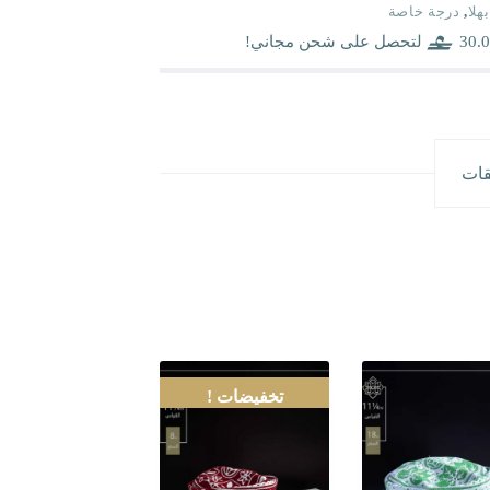
بهلا
,
درجة خاصة
30.0
لتحصل على شحن مجاني!
قات
تخفيضات !