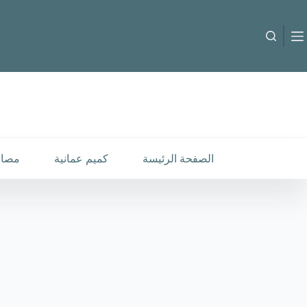
لتجاوز
لى
لمحتوى
B-C-2510204
إضافة إلى السلة
30.000
متوفر في المخزون
الصفحة الرئيسة
كميم عمانية
مصار