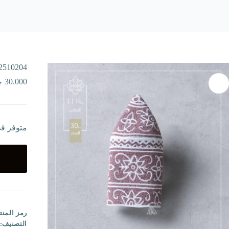
2510204
30.000
متوفر ف
رمز المنت
التصنيف: