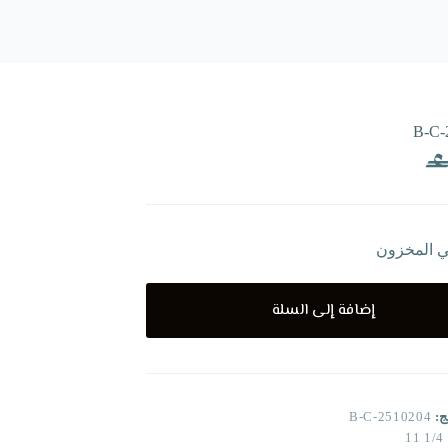
B-C-
ي المخزون
إضافة إلى السلة
ج:
B-C-2510204
1/4 11