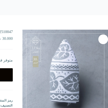
2510047
30.000
متوفر ف
رمز المنت
التصنيف: