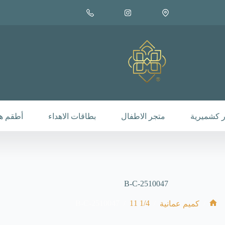
 كشميرية
متجر الاطفال
بطاقات الاهداء
أطقم هد
B-C-2510047
B-C-2510047
/
1/4 11
/
/
كميم عمانية
الرئيسية