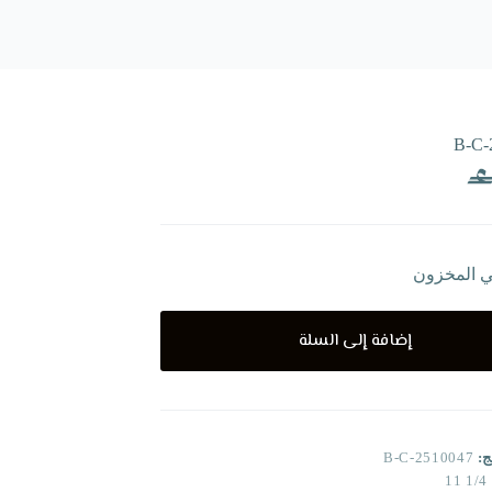
B-C-
ي المخزون
إضافة إلى السلة
ج:
B-C-2510047
1/4 11