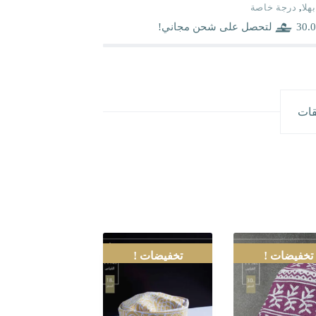
بهلا
,
درجة خاصة
30.0
لتحصل على شحن مجاني!
قات
تخفيضات !
تخفيضات !