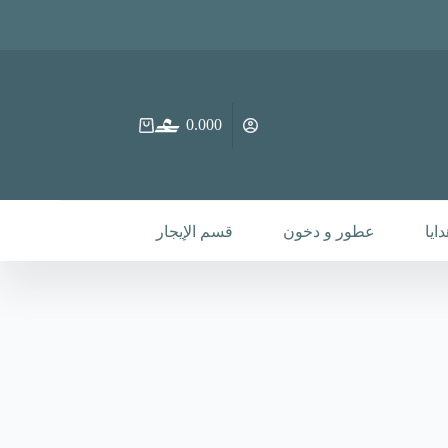
0.000
عربة
التسوق
ايا
عطور و دخون
قسم الإيجار