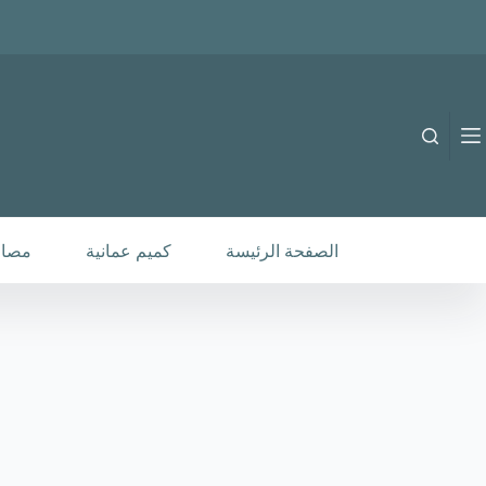
لتجاوز
لى
لمحتوى
B-C-2510047
إضافة إلى السلة
30.000
متوفر في المخزون
الصفحة الرئيسة
كميم عمانية
مصار